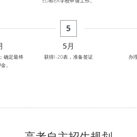
ED和EA学校申请工作。
5
月
5月
；确定最终
获得I-20表，准备签证
办
押金。
高考自主招生规划