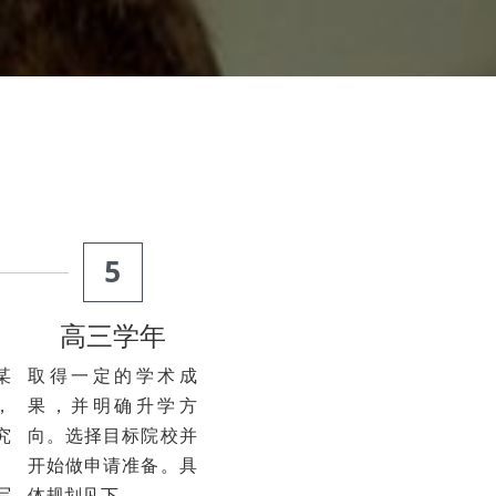
5
高三学年
某
取得一定的学术成
，
果，并明确升学方
究
向。选择目标院校并
、
开始做申请准备。具
写
体规划见下。