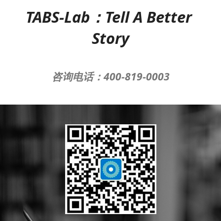
TABS-Lab：Tell A Better 
Story
咨询电话：400-819-0003