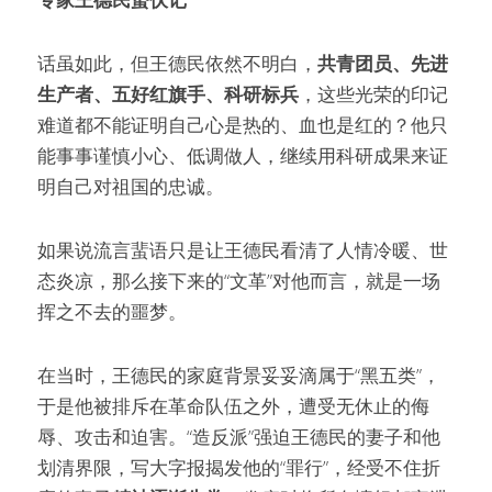
话虽如此，但王德民依然不明白，
共青团员、先进
生产者、五好红旗手、科研标兵
，这些光荣的印记
难道都不能证明自己心是热的、血也是红的？他只
能事事谨慎小心、低调做人，继续用科研成果来证
明自己对祖国的忠诚。
如果说流言蜚语只是让王德民看清了人情冷暖、世
态炎凉，那么接下来的“文革”对他而言，就是一场
挥之不去的噩梦。
在当时，王德民的家庭背景妥妥滴属于“黑五类”，
于是他被排斥在革命队伍之外，遭受无休止的侮
辱、攻击和迫害。“造反派”强迫王德民的妻子和他
划清界限，写大字报揭发他的“罪行”，经受不住折