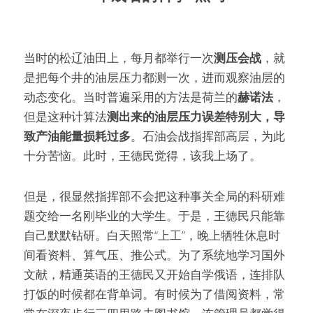
当时的松辽油田上，每月都举行一次
测压会战
，就
是把每个井的油层压力都测一次，进而观察油层的
动态变化。当时普遍采用的方法是荷兰的
赫诺法
，
但是这种计算法
测出来的油层压力误差特别大，导
致产油能量损耗过多
。石油会战指挥部高层，为此
十分苦恼。此时，王德民觉得，该我上场了。
但是，很显然指挥部不会把这种事关全局的科研难
题交给一名刚毕业的大学生。于是，王德民只能靠
自己默默钻研。白天照常“上工”，晚上牺牲休息时
间看资料、算气压、推公式。为了系统地学习国外
文献，精通英语的王德民又开始自学俄语，连排队
打饭的时候都在背单词。有时候为了借阅资料，常