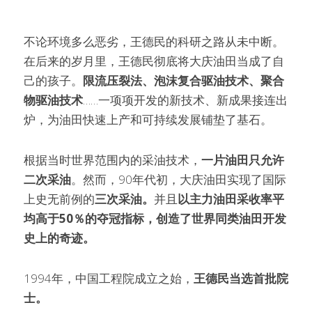
不论环境多么恶劣，王德民的科研之路从未中断。
在后来的岁月里，王德民彻底将大庆油田当成了自
己的孩子。
限流压裂法、泡沫复合驱油技术、聚合
物驱油技术
……一项项开发的新技术、新成果接连出
炉，为油田快速上产和可持续发展铺垫了基石。
根据当时世界范围内的采油技术，
一片油田只允许
二次采油
。然而，90年代初，大庆油田实现了国际
上史无前例的
三次采油。
并且
以主力油田采收率平
均高于50％的夺冠指标，创造了世界同类油田开发
史上的奇迹。
1994年，中国工程院成立之始，
王德民当选首批院
士。