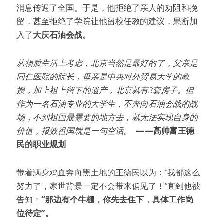
消息传遍了全国。于是，他拒绝了亲人的劝阻和挽
留，甚至拒绝了学院让他留校任教的建议，果断加
入了
大庆石油会战。
从物质生活上考虑，北京当然是最好的了，父亲是
同仁医院的院长，母亲是中央对外贸易大学的教
授，加上祖上留下的遗产，北京就有3套房子。但
作为一名石油专业的大学生，不奔向石油会战的战
场，不到祖国最需要的地方去，就无法实现自身的
价值，报效祖国就是一句空话。 
 ——高帅富王德
民的职业规划
带着满身鸡血奔向黑土地的王德民以为：“我都这么
努力了，家世背景一定不会带来偏见了！”直到他被
告知：
“那边有个牛棚，你先去住下，具体工作岗
位待定”。