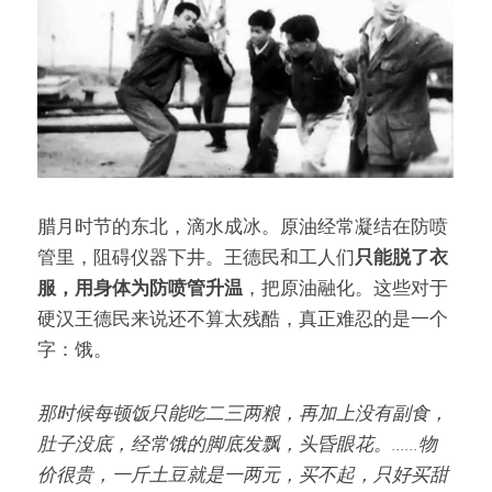
腊月时节的东北，滴水成冰。原油经常凝结在防喷
管里，阻碍仪器下井。王德民和工人们
只能脱了衣
服，用身体为防喷管升温
，把原油融化。这些对于
硬汉王德民来说还不算太残酷，真正难忍的是一个
字：饿。
那时候每顿饭只能吃二三两粮，再加上没有副食，
肚子没底，经常饿的脚底发飘，头昏眼花。……物
价很贵，一斤土豆就是一两元，买不起，只好买甜