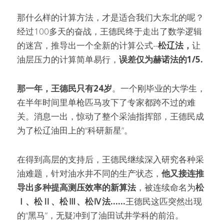
那什么样的计算方法，才是适合我们大东北的呢？
经过100多天的奋战，王德民终于走出了数学逻辑
的迷宫，推导出一个全新的计算公式--
松辽法，
让
油层压力的计算简单易行，
误差仅为赫诺法的1/5.
那一年，王德民只有24岁
。一个刚毕业的大学生，
在半年时间里单枪匹马攻下了专家都跨不过的难
关。消息一出，惊动了整个采油指挥部，王德民成
为了松辽油田上的“科研新星”。
在得到高层的支持后，王德民继续深入研究各种采
油难题，针对油水井不同的生产状态，
他又接连推
导出多种提高测压效率的新算法
，被连续命名为
松
Ⅰ、松Ⅱ、松Ⅲ、松Ⅳ法……
王德民这匹突然出现
的“黑马”，无疑冲到了油田试井学科的前沿。