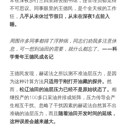
常在深夜步行三四里路去图书馆，连管理员都觉得
不可思议。同事眼里的王德民，是个全天候的工作
狂，
几乎从未休过节假日，从未在深夜1点前入
睡。
周围许多同事都得了浮肿病，同志们劝我多注意休
息，可一想到油田的需要，就什么都忘了。
——科
学青年王德民成名记
王德民发现，赫诺法之所以测不准油层压力，是因
为这种计算方法
只适用于刚打开油藏的探井。
然
而，
松辽油田的油层压力已经不是原始状态了。
相
继投产的100多口采油井排成矩阵，压力传导会产
生相互干扰。忽略了干扰因素的赫诺法自然算不出
准确的油层压力，而且
随着油田开发时间的延续，
这种误差会越来越大。