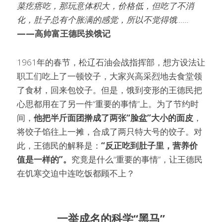
菜疙瘩吃，那玩意体积大，价格低，但吃了不消
化，肚子总有个胀满的感觉，所以不觉得饿…… 
——高帅富王德民挨饿记
1961年的春节，松辽石油会战指挥部，想方设法让
职工们吃上了一顿饺子，大家兴高采烈地去食堂领
了食材，回来包饺子。但是，饿到变形的王德民把
心思都用在了另一件“重要的事情”上。为了节约时
间，
他把半斤面团擀成了两张“脸盆”大小的面皮
，
将饺子馅往上一摊，合成了两只特大号的饺子。对
此，王德民的解释是：
“反正吃到肚子里，营养价
值是一样的”。
究竟是什么“重要的事情”，让王德民
在饥寒交迫中连吃饭都顾不上？
一举成名的科学“黑马”