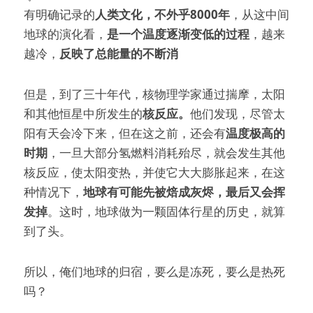
有明确记录的
人类文化，不外乎8000年
，从这中间
地球的演化看，
是一个温度逐渐变低的过程
，越来
越冷，
反映了总能量的不断消
但是，到了三十年代，核物理学家通过揣摩，太阳
和其他恒星中所发生的
核反应。
他们发现，尽管太
阳有天会冷下来，但在这之前，还会有
温度极高的
时期
，一旦大部分氢燃料消耗殆尽，就会发生其他
核反应，使太阳变热，并使它大大膨胀起来，在这
种情况下，
地球有可能先被焙成灰烬，最后又会挥
发掉
。这时，地球做为一颗固体行星的历史，就算
到了头。
所以，俺们地球的归宿，要么是冻死，要么是热死
吗？