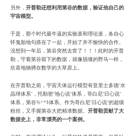
另外，
开普勒还想利用第谷的数据，验证他自己的
宇宙模型。
于是，那个时代最牛逼的实验派和理论派，各自心
怀鬼胎地勾搭在了一起，开始了并不愉快的合作。
没想到一年后，第谷突然去世了！！！此时的开普
勒，守着第谷留下的数据，就像脱缰的野马一样，
欣喜地驰骋在数学的大草原上。
在开普勒之前，宇宙天体运行模型有亚里士多德“水
晶球体系”，托勒密“地心说”体系，哥白尼“日心说”
体系，第谷%^*$体系。作为哥白尼“日心说”的超级
粉丝，又手握第谷大把精准数据。
开普勒贡献了大
数据史上，非常漂亮的一个案例。