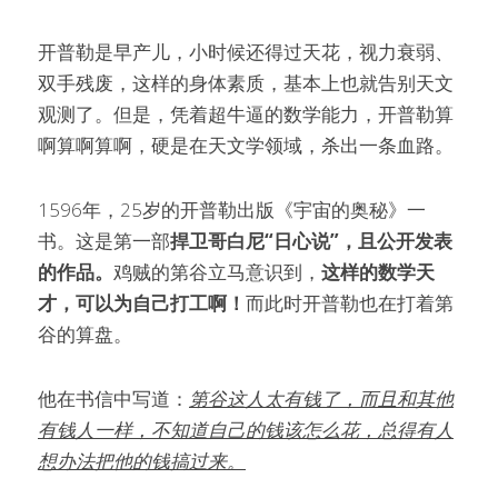
开普勒是早产儿，小时候还得过天花，视力衰弱、
双手残废，这样的身体素质，基本上也就告别天文
观测了。但是，凭着超牛逼的数学能力，开普勒算
啊算啊算啊，硬是在天文学领域，杀出一条血路。
1596年，25岁的开普勒出版《宇宙的奥秘》一
书。这是第一部
捍卫哥白尼“日心说”，且公开发表
的作品。
鸡贼的第谷立马意识到，
这样的数学天
才，可以为自己打工啊！
而此时开普勒也在打着第
谷的算盘。
他在书信中写道：
第谷这人太有钱了，而且和其他
有钱人一样，不知道自己的钱该怎么花，总得有人
想办法把他的钱搞过来。