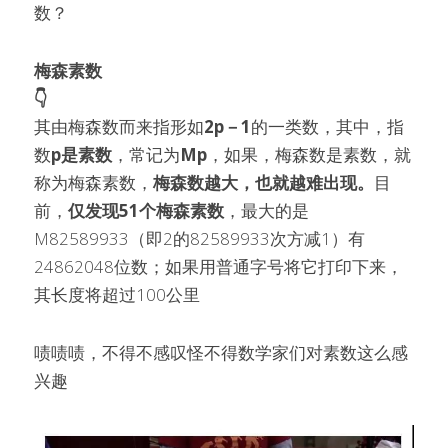
数？
梅森素数 
👇
其由梅森数而来指形如
2p－1
的一类数，其中，指
数
p是
素数
，常记为
Mp
，如果，梅森数是素数，就
称为梅森素数，
梅森数越大，也就越难出现。
目
前，
仅发现51个梅森素数
，最大的是
M82589933（即2的82589933次方减1）有
24862048位数；如果用普通字号将它打印下来，
其长度将超过100公里
啧啧啧，不得不感叹怪不得数学家们对素数这么感
兴趣