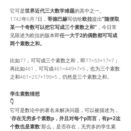
它可是
世界近代三大数学难题
的其中之一。
1742年6月7日，
哥德巴赫
写信给
欧拉
提出
“随便取
某一个奇数可以把它写成三个素数之和”
，今日常
见陈述为欧拉的版本即
任一大于2的偶数都可写成
两个素数之和。
比如77，可写成三个素数之和，即77=53+17+7；
再比如461，可写成461=449+7+5，也为三个素数
之和461=257+199+5，仍然是三个素数之和。
孪生素数猜想
👇
它可是数论中的著名未解决问题，可以被描述为，
“
存在无穷多个素数p，并且对每个p而言，有p+2这
个数也是素数
”那么，是否存在，无穷多的孪生素