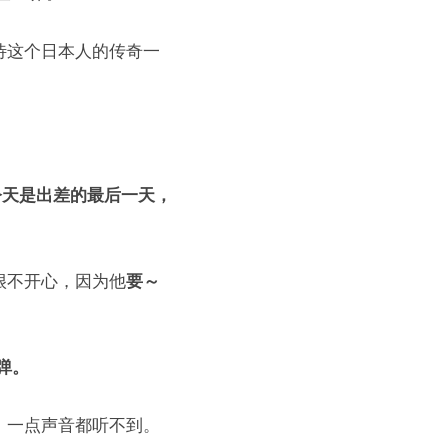
待这个日本人的传奇一
今天是出差的最后一天，
很不开心，因为他
要～
弹。
，一点声音都听不到。