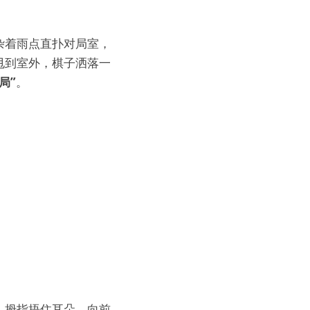
杂着雨点直扑对局室，
甩到室外，棋子洒落一
局”
。
，拇指捂住耳朵，向前