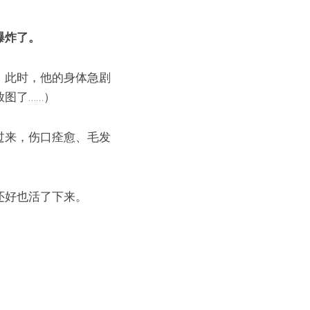
爆炸了。
。此时，他的身体急剧
图了……）
过来，伤口痊愈、毛发
还好也活了下来。