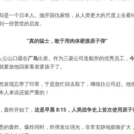
却是一个日本人。抛开国仇家恨，从人类更大的尺度上去看
到一些普世的启发。
“真的猛士，敢于用肉体硬接原子弹”
，主人公山口疆在
广岛
出差。作为三菱公司造船所的优秀员工，
就要放他回家看老婆孩子了。
然发现忘带了印章，于是急忙回去取了，继续往公司赶。他
本人来说还挺严重的！
，轰炸开始了，
这是早晨 8:15，人类战争史上首次使用原子
悉的轰炸。爆炸同时，炸弹发出强光，非常安静地膨胀扩大