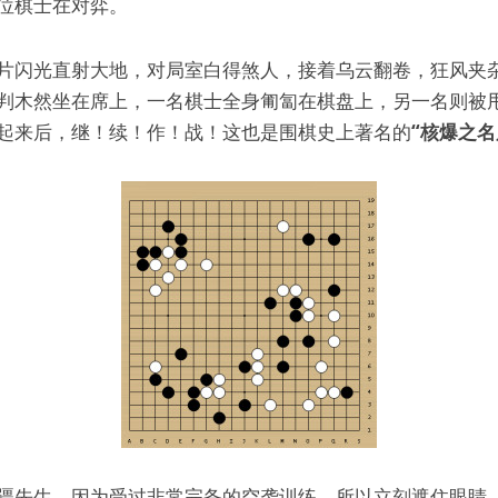
位棋士在对弈。
片闪光直射大地，对局室白得煞人，接着乌云翻卷，狂风夹
判木然坐在席上，一名棋士全身匍匐在棋盘上，另一名则被
起来后，继！续！作！战！这也是围棋史上著名的
“核爆之名
疆先生，因为受过非常完备的空袭训练，所以立刻遮住眼睛