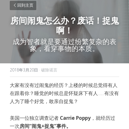
回到主页
房间闹鬼怎么办？废话！捉鬼
啊！
成为智者就是要通过纷繁复杂的表
象，看穿事物的本质。
2018年3月20日
·
破除谣言
大家有没有过闹鬼的经历？上楼的时候总觉得有人
在跟着你？睡觉的时候总是怀疑床下有人……有没有
人为了睡个好觉，敢亲自捉鬼？
美国一位独立调查记者 
Carrie Poppy
，就经历过
一次
房间“闹鬼+捉鬼”事件。